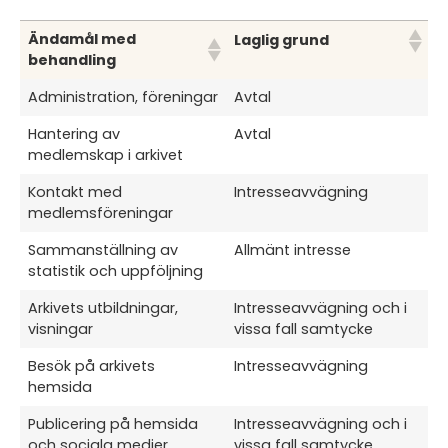
Ändamål med
Laglig grund
behandling
Administration, föreningar
Avtal
Hantering av
Avtal
medlemskap i arkivet
Kontakt med
Intresseavvägning
medlemsföreningar
Sammanställning av
Allmänt intresse
statistik och uppföljning
Arkivets utbildningar,
Intresseavvägning och i
visningar
vissa fall samtycke
Besök på arkivets
Intresseavvägning
hemsida
Publicering på hemsida
Intresseavvägning och i
och sociala medier
vissa fall samtycke